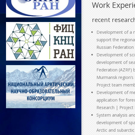
Work Experi
recent researc
Development of a me
support the regiona
Russian Federation
Development of scie
development of sea
Federation (AZRF) b
Murmansk region’s 
Project team mem
Development of met
application for for
Research | Project 
System analysis and
development of spa
Arctic and subarcti