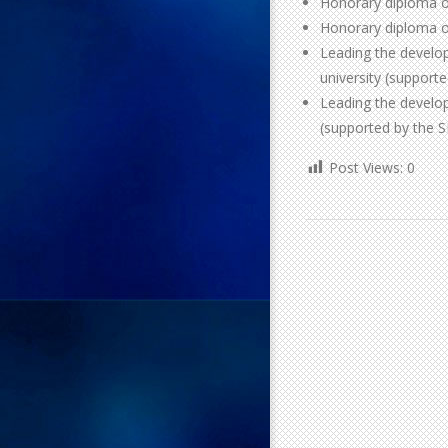
Honorary diploma 
Honorary diploma of
Leading the develo
university (support
Leading the develop
(supported by the
Post Views:
0
2020-
03-
05