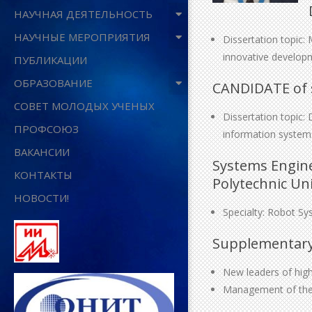
НАУЧНАЯ ДЕЯТЕЛЬНОСТЬ
НАУЧНЫЕ МЕРОПРИЯТИЯ
Dissertation topic
innovative develop
ПУБЛИКАЦИИ
ОБРАЗОВАНИЕ
CANDIDATE of s
СОВЕТ МОЛОДЫХ УЧЕНЫХ
Dissertation topic
ПРОФСОЮЗ
information systems
ВАКАНСИИ
Systems Engine
КОНТАКТЫ
Polytechnic Uni
НОВОСТИ!
Specialty: Robot S
Supplementary
New leaders of hi
Management of the 