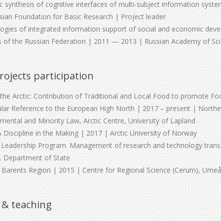
synthesis of cognitive interfaces of multi-subject information syste
ian Foundation for Basic Research | Project leader
ogies of integrated information support of social and economic dev
ns of the Russian Federation | 2011 — 2013 | Russian Academy of Sc
rojects participation
n the Arctic: Contribution of Traditional and Local Food to promote F
cular Reference to the European High North | 2017 – present | Northe
nmental and Minority Law, Arctic Centre, University of Lapland
A Discipline in the Making | 2017 | Arctic University of Norway
or Leadership Program. Management of research and technology transf
S. Department of State
e Barents Region | 2015 | Centre for Regional Science (Cerum), Ume
 & teaching