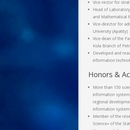
Vice-rector for str
Head of Laboratory 
and Mathematical M
Vice-director for a
University (Apatity)
Vice-dean of the F
Kola Branch of Petr
Developed and read 
information techno
Honors & A
More than 150 scient
information systems
regional developmen
information system
Member of the rese
Science» of the Sta