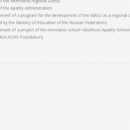
of the Murmansk regional Duma
 the Apatity Administration
pment of a program for the development of the MASU as a regional 
ed by the Ministry of Education of the Russian Federation)
ment of a project of the innovative school «Skolkovo-Apatity School
 SKOLKOVO Foundation)