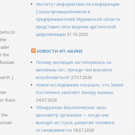
Институт информатики на конференции
Союза промышленников и
предпринимателей Мурманской области
представил свое видение арктической
stems to
цифровизации
31.10.2025
 the
eader
НОВОСТИ ИТ-НАУКИ
r the
Почему эволюция застопорилась на
 Russian
миллионы лет, прежде чем внезапно
возобновиться?
27.07.2026
earch |
Новое исследование показало, что Земля
постепенно заселяет Венеру жизнью
heir
24.07.2026
or Basic
Обнаружены биологические часы-
хронометр организма — когда они
 the
выходят из строя, развитие человека
ussian
останавливается
18.07.2026