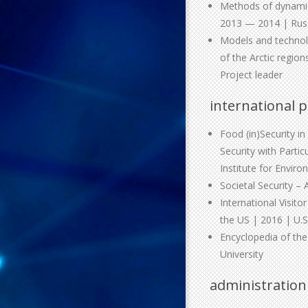
Methods of dynamic 
2013 — 2014 | Russ
Models and technol
of the Arctic regio
Project leader
international p
Food (in)Security i
Security with Parti
Institute for Enviro
Societal Security – 
International Visit
the US | 2016 | U.
Encyclopedia of th
University
administration