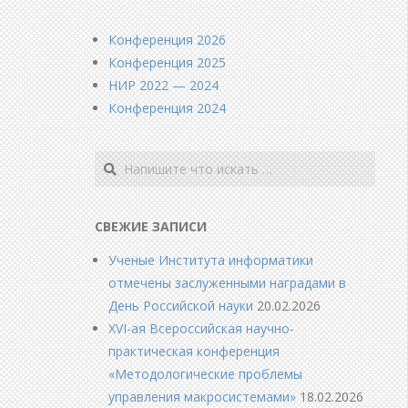
Конференция 2026
Конференция 2025
НИР 2022 — 2024
Конференция 2024
Поиск
СВЕЖИЕ ЗАПИСИ
Ученые Института информатики
отмечены заслуженными наградами в
День Российской науки
20.02.2026
XVI-ая Всероссийская научно-
практическая конференция
«Методологические проблемы
управления макросистемами»
18.02.2026