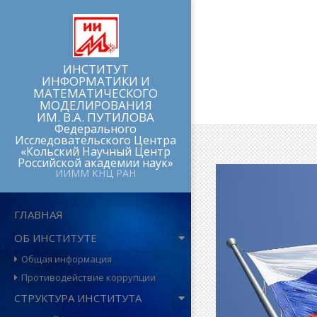
Перейти
к
содержимому
ИНСТИТУТ
ИНФОРМАТИКИ И
МАТЕМАТИЧЕСКОГО
МОДЕЛИРОВАНИЯ
ИМ. В.А. ПУТИЛОВА
Федерального
Исследовательского Центра
«Кольский Научный Центр
Российской академии наук»
ИИММ КНЦ РАН
Главное
ГЛАВНАЯ
навигационное
ОБ ИНСТИТУТЕ
меню
Общая информация
Противодействие коррупции
СТРУКТУРА ИНСТИТУТА