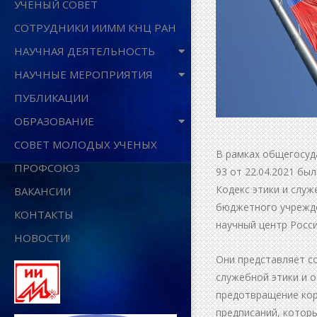
УЧЕНЫЙ СОВЕТ
СОТРУДНИКИ ИИММ КНЦ РАН
НАУЧНАЯ ДЕЯТЕЛЬНОСТЬ
НАУЧНЫЕ МЕРОПРИЯТИЯ
ПУБЛИКАЦИИ
ОБРАЗОВАНИЕ
СОВЕТ МОЛОДЫХ УЧЕНЫХ
В рамках общегосуд
ПРОФСОЮЗ
93 от 22.04.2021 бы
Кодекс этики и слу
ВАКАНСИИ
бюджетного учрежде
КОНТАКТЫ
научный центр Росси
НОВОСТИ!
Они представляет с
служебной этики и 
предотвращение кор
предписаний, котор