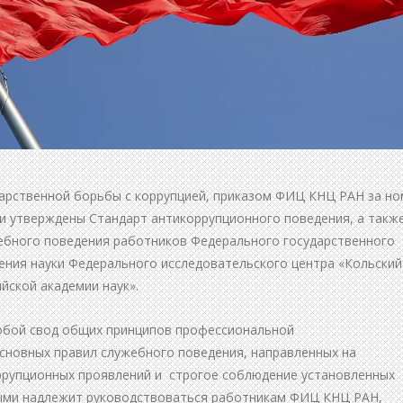
арственной борьбы с коррупцией, приказом ФИЦ КНЦ РАН за н
ли утверждены Стандарт антикоррупционного поведения, а такж
жебного поведения работников Федерального государственного
ния науки Федерального исследовательского центра «Кольский
йской академии наук».
обой свод общих принципов профессиональной
основных правил служебного поведения, направленных на
рупционных проявлений и строгое соблюдение установленных
ыми надлежит руководствоваться работникам ФИЦ КНЦ РАН,