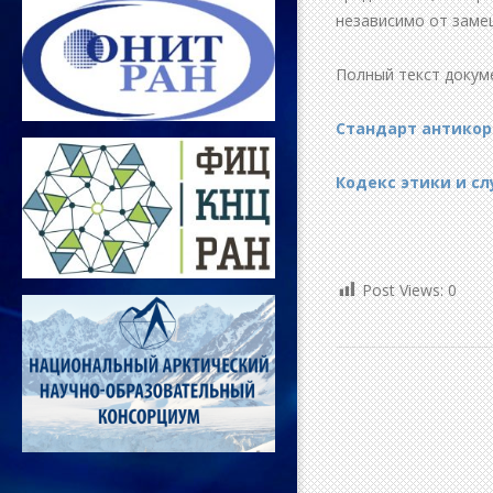
независимо от заме
Полный текст докум
Стандарт антикор
Кодекс этики и с
Post Views:
0
2021-
04-
30