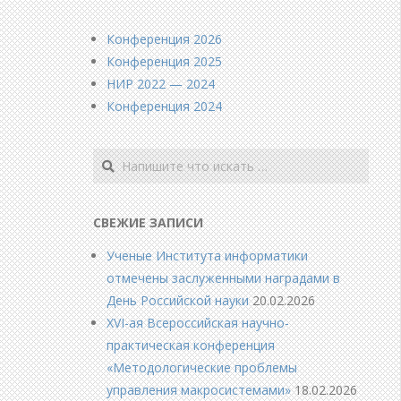
Конференция 2026
Конференция 2025
НИР 2022 — 2024
Конференция 2024
Поиск
СВЕЖИЕ ЗАПИСИ
Ученые Института информатики
отмечены заслуженными наградами в
День Российской науки
20.02.2026
XVI-ая Всероссийская научно-
практическая конференция
«Методологические проблемы
управления макросистемами»
18.02.2026