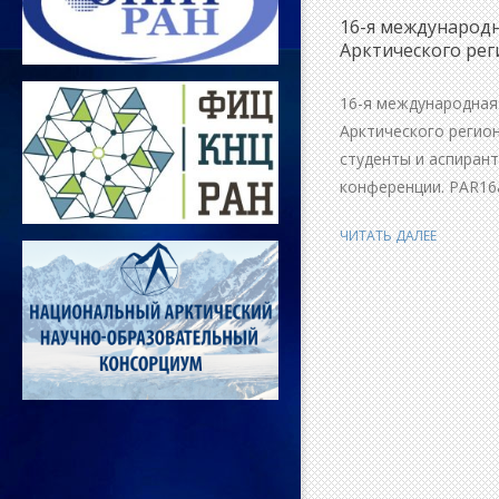
16-я международн
Арктического рег
2017-
02-
16-я международная
03
Арктического регион
студенты и аспирант
конференции. PAR16
ЧИТАТЬ ДАЛЕЕ